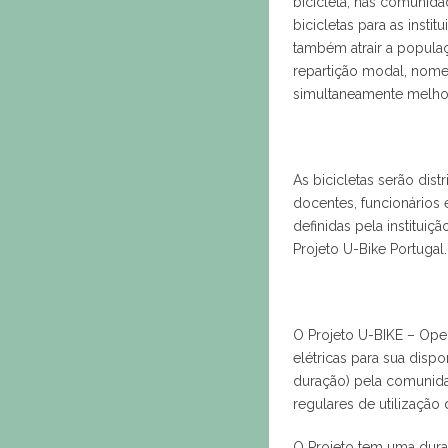
bicicleta, nas comunida
bicicletas para as insti
também atrair a popula
repartição modal, nom
simultaneamente melhor
As bicicletas serão dis
docentes, funcionários
definidas pela institu
Projeto U-Bike Portugal.
O Projeto U-BIKE – Oper
elétricas para sua dispo
duração) pela comunida
regulares de utilização
O Projeto tem uma dur