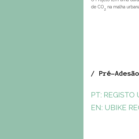
de CO
na malha urban
2
/ Pré-Adesã
PT: REGISTO 
EN: UBIKE R