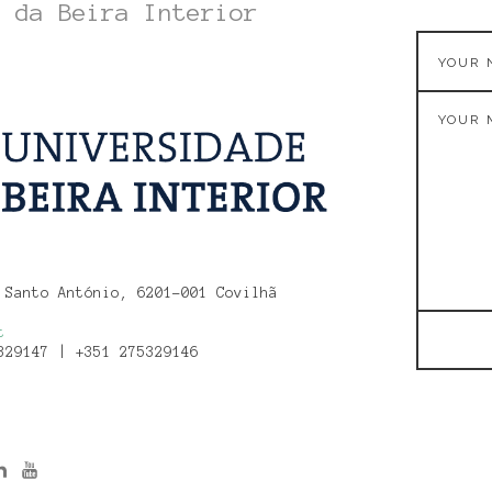
e da Beira Interior
 Santo António, 6201-001 Covilhã
t
329147 | +351 275329146