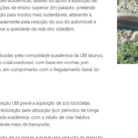
des académicas, através do apoio à aquisição de
tuições de ensino superior. Em paralelo, pretende
ção para modos mais sustentáveis, alterando a
eadamente pela redução do uso do automóvel e
ar a qualidade de vida dos cidadãos.
tribuídas pela comunidade académica da UBI (alunos,
 e colaboradores), com base em normas pré-
ição, em cumprimento com o Regulamento Geral do
ação UBI prevê a aquisição de 100 bicicletas
nibilização para utilização (por períodos de longa
de académica, com o intuito de criar hábitos
 deste meio de transporte.
ação de 24 meses e prevê uma redução da emissão