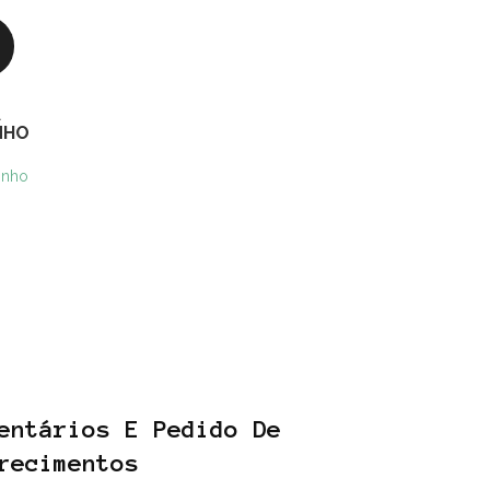
A
NHO
inho
entários E Pedido De
recimentos