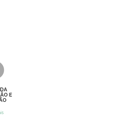
 DA
ÃO E
ÃO
is